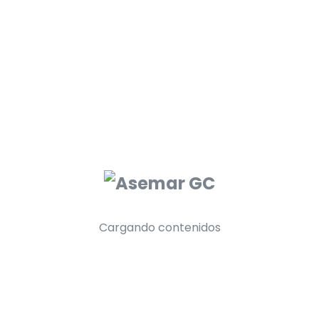
Info@asemargc.com
Calle General Cabrera, 11, Local bajo,
Tetuán, 28020 Madrid
Cargando contenidos